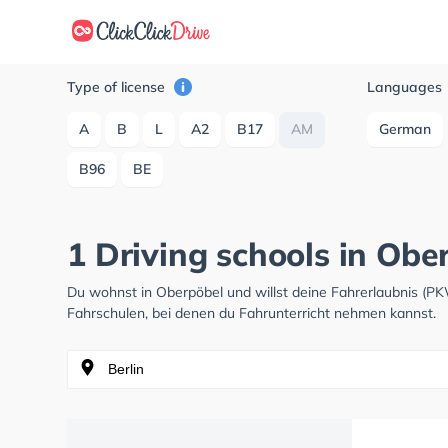
Type of license
Languages
A
B
L
A2
B17
AM
German
B96
BE
1 Driving schools in Ob
Du wohnst in Oberpöbel und willst deine Fahrerlaubnis (P
Fahrschulen, bei denen du Fahrunterricht nehmen kannst.