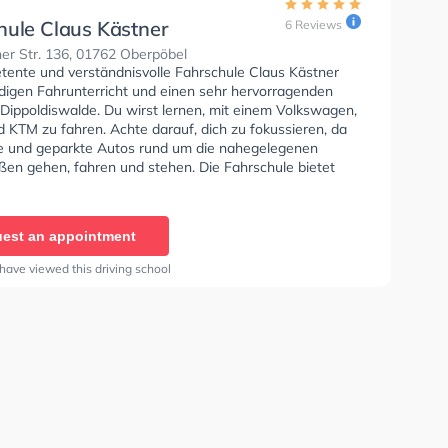
hule Claus Kästner
6 Reviews
er Str. 136, 01762 Oberpöbel
tente und verständnisvolle Fahrschule Claus Kästner
ndigen Fahrunterricht und einen sehr hervorragenden
 Dippoldiswalde. Du wirst lernen, mit einem Volkswagen,
 KTM zu fahren. Achte darauf, dich zu fokussieren, da
te und geparkte Autos rund um die nahegelegenen
en gehen, fahren und stehen. Die Fahrschule bietet
Bedingungen um deine Klasse A1, Klasse B, Klasse A,
, Klasse B96, Klasse AM, Klasse BF17, Klasse A2 und
u erhalten. In der Fahrschule Claus Kästner Sie können
est an appointment
in online anfragen.
have viewed this driving school