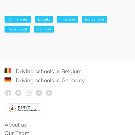
Dannenberg
Dömitz
Hitzacker
Langendorf
Nebenstedt
Niendorf
Driving schools in Belgium
Driving schools in Germany
DSGV
O
Datenschutzkonform
About us
Our Team