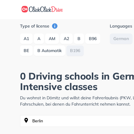
Type of license
Languages
A1
A
AM
A2
B
B96
German
BE
B Automatik
B196
0 Driving schools in Ge
Intensive classes
Du wohnst in Dömitz und willst deine Fahrerlaubnis (PKW,
Fahrschulen, bei denen du Fahrunterricht nehmen kannst.