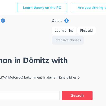
Learn theory on the PC
Are you driving 
Others
Learn online
First aid
Intensive classes
rman in Dömitz with
 LKW, Motorrad) bekommen? In deiner Nähe gibt es 0
Search