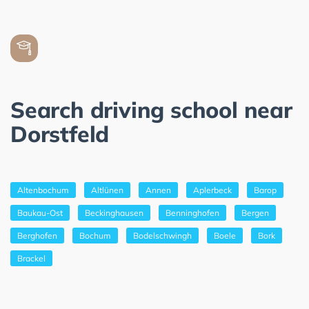
Search driving school near
Dorstfeld
Altenbochum
Altlünen
Annen
Aplerbeck
Barop
Baukau-Ost
Beckinghausen
Benninghofen
Bergen
Berghofen
Bochum
Bodelschwingh
Boele
Bork
Brackel