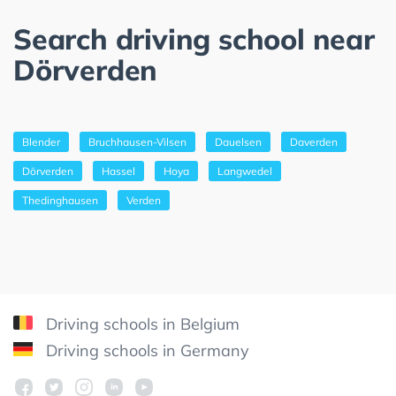
Search driving school near
Dörverden
Blender
Bruchhausen-Vilsen
Dauelsen
Daverden
Dörverden
Hassel
Hoya
Langwedel
Thedinghausen
Verden
Driving schools in Belgium
Driving schools in Germany