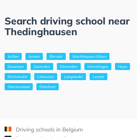
Search driving school near
Thedinghausen
Achim
Arsten
Blender
Bruchhausen-Vilsen
Dauelsen
Daverden
Dörverden
Hemelingen
Hoya
Kirchweyhe
Lahausen
Langwedel
Leeste
Oberneuland
Osterholz
Driving schools in Belgium