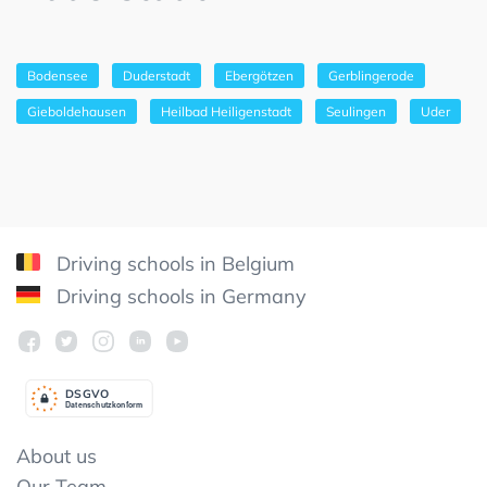
Bodensee
Duderstadt
Ebergötzen
Gerblingerode
Gieboldehausen
Heilbad Heiligenstadt
Seulingen
Uder
Driving schools in Belgium
Driving schools in Germany
DSGV
O
Datenschutzkonform
About us
Our Team