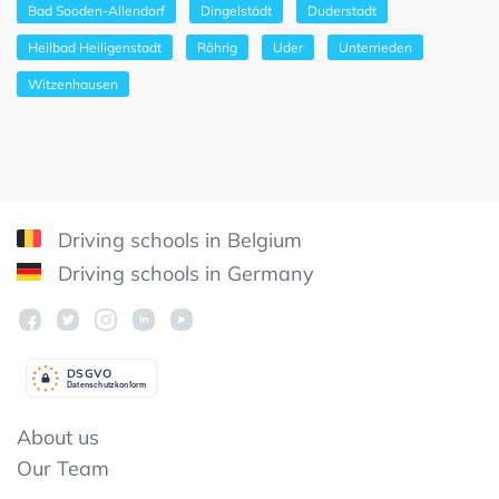
Bad Sooden-Allendorf
Dingelstädt
Duderstadt
Heilbad Heiligenstadt
Röhrig
Uder
Unterrieden
Witzenhausen
Driving schools in Belgium
Driving schools in Germany
DSGV
O
Datenschutzkonform
About us
Our Team