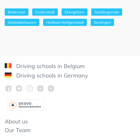
Bodensee
Duderstadt
Ebergötzen
Gerblingerode
Gieboldehausen
Heilbad Heiligenstadt
Seulingen
Driving schools in Belgium
Driving schools in Germany
DSGV
O
Datenschutzkonform
About us
Our Team