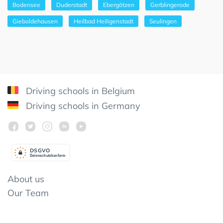
Bodensee
Duderstadt
Ebergötzen
Gerblingerode
Gieboldehausen
Heilbad Heiligenstadt
Seulingen
Driving schools in Belgium
Driving schools in Germany
DSGV
O
Datenschutzkonform
About us
Our Team