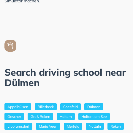
Simulator machen.
Search driving school near
Dülmen
Appelhülsen
Billerbeck
Coesfeld
Dülmen
Gescher
Groß Reken
Haltern
Haltern am See
Lippramsdorf
Maria Veen
Merfeld
Nottuln
Reken