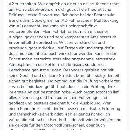
A2 zu erhalten. Wir empfehlen dir auch online-theorie tests
am PC zu absolvieren, um dich gut auf die theoretische
Prüfung. Letzte Bewertung: "Ich habe bei der Fahrschule
Bendrath in Coswig meinen A2-Führerschein (Aufstockung
von A1) gemacht und kann sie uneingeschränkt
weiterempfehlen. Mein Fahrlehrer hat mich mit seiner
ruhigen, gelassenen und sehr kompetenten Art überzeugt.
Er vermittelt theoretisches Wissen verständlich und
praxisnah, geht individuell auf Fragen ein und sorgt dafür,
dass man die Inhalte auch wirklich anwenden kann. In den
Fahrstunden herrschte stets eine angenehme, stressfreie
Atmosphäre, in der Fehler nicht kritisiert, sondern als
Lernchance genutzt wurden. Besonders gefallen hat mir
seine Geduld und die klare Struktur: Man fühlt sich jederzeit
sicher, gut begleitet und optimal auf die Prüfung vorbereitet
– was bei mir dazu geführt hat, dass ich die Prüfung direkt
im ersten Anlauf bestanden habe. Auch organisatorisch lief
alles zuverlässig und transparent, die Fahrzeuge sind
gepflegt und bestens geeignet für die Ausbildung. Wer
einen Fahrlehrer sucht, der Fachwissen mit Ruhe, Erfahrung
und Menschlichkeit verbindet, ist hier genau richtig. Ich
würde die Fahrschule Bendrath jederzeit wieder wählen und
sie gerade für den Motorradführerschein, aber auch