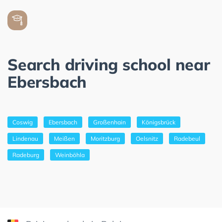
Search driving school near
Ebersbach
Coswig
Ebersbach
Großenhain
Königsbrück
Lindenau
Meißen
Moritzburg
Oelsnitz
Radebeul
Radeburg
Weinböhla