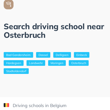
Search driving school near
Osterbruch
Bad Gandersheim
Dassel
Delligsen
Einbeck
Hardegsen
Landwehr
Moringen
Osterbruch
Stadtoldendorf
Driving schools in Belgium