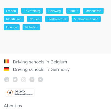
Emden
Früchteburg
Harsweg
Larrelt
Marienhafe
Moorhusen
Norden
Stadtzentrum
Südbrookmerland
Upende
Victorbur
Driving schools in Belgium
Driving schools in Germany
DSGV
O
Datenschutzkonform
About us