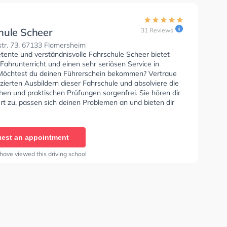
hule Scheer
31 Reviews
tr. 73, 67133 Flomersheim
tente und verständnisvolle Fahrschule Scheer bietet
Fahrunterricht und einen sehr seriösen Service in
Möchtest du deinen Führerschein bekommen? Vertraue
izierten Ausbildern dieser Fahrschule und absolviere die
hen und praktischen Prüfungen sorgenfrei. Sie hören dir
rt zu, passen sich deinen Problemen an und bieten dir
stimmte Lernerfahrung. Letzte Bewertung: "Ich war
ieden mit dem Team. Die Fahrstunden waren immer
und der Fahrlehrer hat viel Geduld bewiesen;) Alle
est an appointment
wurden erklärt und meine Fragen immer beantwortet.
 die fahrschule jedem empfehlen der mit guter Laune
have viewed this driving school
n lernen möchte."