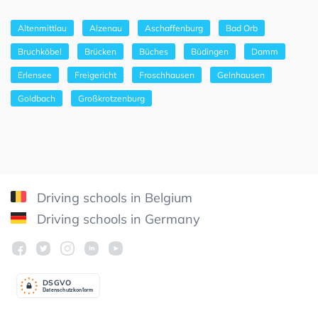
Altenmittlau
Alzenau
Aschaffenburg
Bad Orb
Bruchköbel
Brücken
Büches
Büdingen
Damm
Erlensee
Freigericht
Froschhausen
Gelnhausen
Goldbach
Großkrotzenburg
Driving schools in Belgium
Driving schools in Germany
DSGV
O
Datenschutzkonform