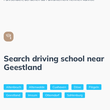
Search driving school near
Geestland
Altenbruch
Altenwalde
Cuxhaven
Döse
Flögeln
Geestland
Imsum
Otterndorf
Sahlenburg