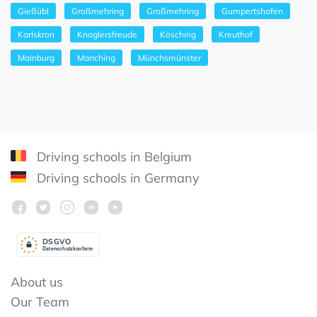
Gießübl
Großmehring
Großmehring
Gumpertshofen
Karlskron
Knoglersfreude
Kösching
Kreuthof
Mainburg
Manching
Münchsmünster
Driving schools in Belgium
Driving schools in Germany
DSGV
O
Datenschutzkonform
About us
Our Team