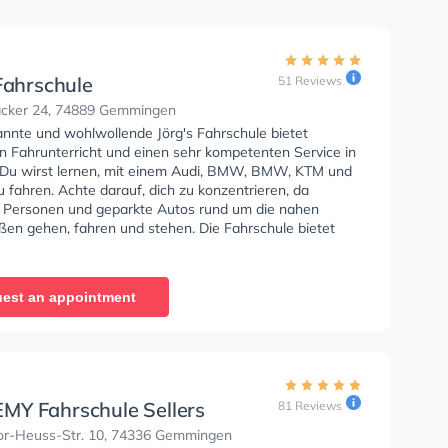
Fahrschule
51 Reviews
cker 24, 74889 Gemmingen
annte und wohlwollende Jörg's Fahrschule bietet
en Fahrunterricht und einen sehr kompetenten Service in
 Du wirst lernen, mit einem Audi, BMW, BMW, KTM und
fahren. Achte darauf, dich zu konzentrieren, da
e Personen und geparkte Autos rund um die nahen
en gehen, fahren und stehen. Die Fahrschule bietet
Bedingungen um deine Klasse A1, Klasse B, Klasse A,
, Klasse B96, Klasse AM, Klasse BF17, Klasse A2, Klasse
 C1E, Klasse C, Klasse CE, Klasse D1, Klasse DE1,
est an appointment
Klasse DE, Klasse L und Klasse T zu erhalten. In der
rschule Sie können einen Termin online anfragen.
Y Fahrschule Sellers
81 Reviews
r-Heuss-Str. 10, 74336 Gemmingen