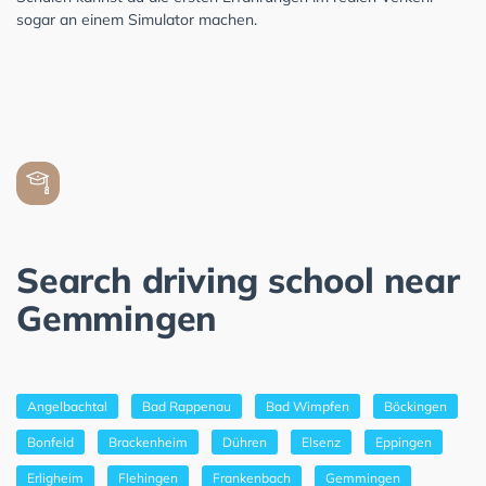
sogar an einem Simulator machen.
Search driving school near
Gemmingen
Angelbachtal
Bad Rappenau
Bad Wimpfen
Böckingen
Bonfeld
Brackenheim
Dühren
Elsenz
Eppingen
Erligheim
Flehingen
Frankenbach
Gemmingen