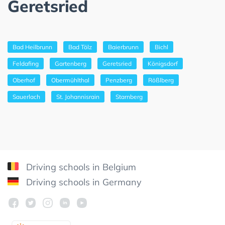
Geretsried
Bad Heilbrunn
Bad Tölz
Baierbrunn
Bichl
Feldafing
Gartenberg
Geretsried
Königsdorf
Oberhof
Obermühlthal
Penzberg
Rößlberg
Sauerlach
St. Johannisrain
Starnberg
Driving schools in Belgium
Driving schools in Germany