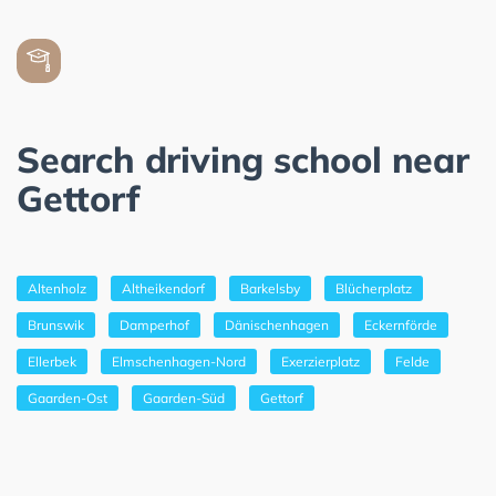
Search driving school near
Gettorf
Altenholz
Altheikendorf
Barkelsby
Blücherplatz
Brunswik
Damperhof
Dänischenhagen
Eckernförde
Ellerbek
Elmschenhagen-Nord
Exerzierplatz
Felde
Gaarden-Ost
Gaarden-Süd
Gettorf