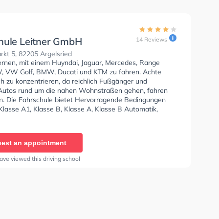
hule Leitner GmbH
14 Reviews
kt 5, 82205 Argelsried
lernen, mit einem Huyndai, Jaguar, Mercedes, Range
, VW Golf, BMW, Ducati und KTM zu fahren. Achte
ch zu konzentrieren, da reichlich Fußgänger und
Autos rund um die nahen Wohnstraßen gehen, fahren
n. Die Fahrschule bietet Hervorragende Bedingungen
Klasse A1, Klasse B, Klasse A, Klasse B Automatik,
und Klasse A2 zu erhalten. Die Erste-Hilfe-Kurs in der
n der Fahrschule Leitner GmbH Sie können einen Termin
ragen.
est an appointment
ave viewed this driving school