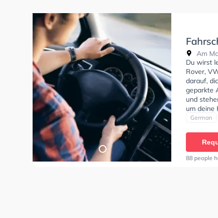
Fahrsc
Am Mar
Du wirst 
Rover, VW
darauf, di
geparkte 
und stehe
um deine 
Klasse AM 
German
Schule. I
online anf
Requ
88 people h