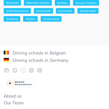
Bitterfeld
Bitterfeld-Wolfen
Bobbau
Dessau-Roßlau
Gräfenhainichen
Innenstadt
Kochstedt
Sandersdorf
Siedlung
Wolfen
Zscherndorf
Driving schools in Belgium
Driving schools in Germany
DSGV
O
Datenschutzkonform
About us
Our Team