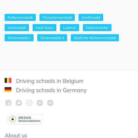
Fettenvorstadt
Fleischervorstadt
Greifswald
Innenstadt
Insel Koos
Lubmin
Ostseeviertel
Schönwalde I
Schönwalde II
Südliche Mühlenvorstadt
Driving schools in Belgium
Driving schools in Germany
DSGV
O
Datenschutzkonform
About us