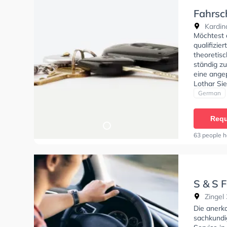
Fahrsc
Kardin
Möchtest 
qualifizie
theoretisc
ständig zu
eine ange
Lothar Si
German
Requ
63 people h
S & S 
Zingel
Die anerk
sachkundi