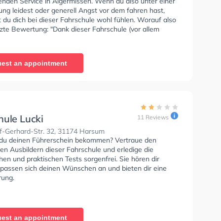
enden Service in Algermissen. Wenn du also unter einer
ng leidest oder generell Angst vor dem fahren hast,
 du dich bei dieser Fahrschule wohl fühlen. Worauf also
tzte Bewertung: "Dank dieser Fahrschule (vor allem
hle ich mich im Straßenverkehr ziemlich sicher hinterm
ar hapert es an einigen Stellen noch, aber bei welchem
er tut es das nicht? Mir wurde in der Fahrschule die
est an appointment
 Fehlern genommen, und das hilft mir, immer ruhig zu
was eines der wichtigsten Dinge ist, wenn man Auto
h habe beide Prüfungen auf Anhieb bestanden, weil ich
ehr gut darauf vorbereitet wurde. Diese Fahrschule kann
nur weiterempfehlen ;)"
hule Lucki
11 Reviews
f-Gerhard-Str. 32, 31174 Harsum
du deinen Führerschein bekommen? Vertraue den
rten Ausbildern dieser Fahrschule und erledige die
hen und praktischen Tests sorgenfrei. Sie hören dir
 passen sich deinen Wünschen an und bieten dir eine
rung.
est an appointment