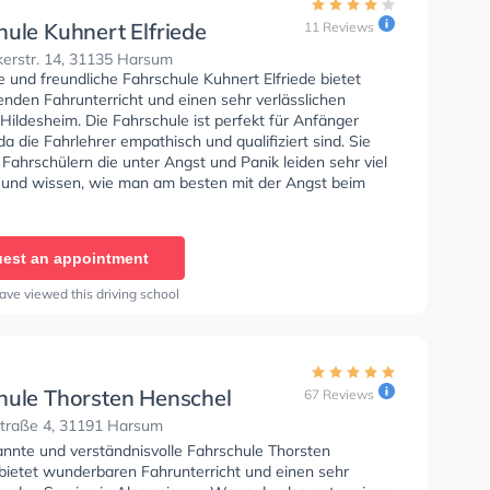
hule Kuhnert Elfriede
11 Reviews
kerstr. 14, 31135 Harsum
e und freundliche Fahrschule Kuhnert Elfriede bietet
enden Fahrunterricht und einen sehr verlässlichen
 Hildesheim. Die Fahrschule ist perfekt für Anfänger
da die Fahrlehrer empathisch und qualifiziert sind. Sie
Fahrschülern die unter Angst und Panik leiden sehr viel
 und wissen, wie man am besten mit der Angst beim
en umgehen muss.
est an appointment
ave viewed this driving school
hule Thorsten Henschel
67 Reviews
traße 4, 31191 Harsum
annte und verständnisvolle Fahrschule Thorsten
bietet wunderbaren Fahrunterricht und einen sehr