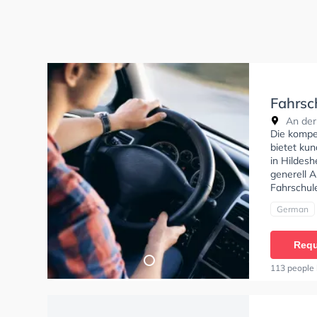
Fahrsch
An der
Die kompe
bietet ku
in Hildesh
generell A
Fahrschule
German
Requ
113 people 