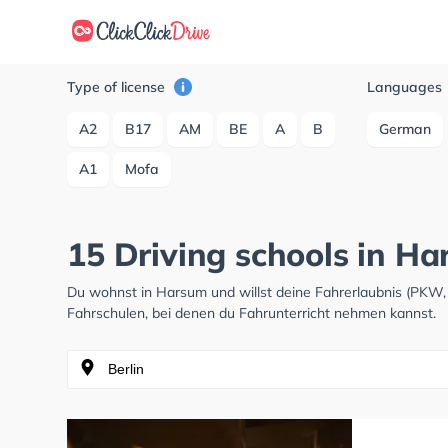
Type of license
Languages
A2
B17
AM
BE
A
B
German
A1
Mofa
15 Driving schools in H
Du wohnst in Harsum und willst deine Fahrerlaubnis (PKW
Fahrschulen, bei denen du Fahrunterricht nehmen kannst.