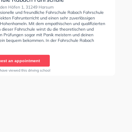
 den Höfen 1, 31249 Harsum
ssionelle und freundliche Fahrschule Rabach Fahrschule
fekten Fahrunterricht und einen sehr zuverlässigen
n Hohenhameln. Mit dem empathischen und qualifizierten
 dieser Fahrschule wirst du die theoretischen und
en Prüfungen sogar mit Panik meistern und deinen
ein bequem bekommen. In der Fahrschule Rabach
e Sie können einen Termin online anfragen.
est an appointment
have viewed this driving school