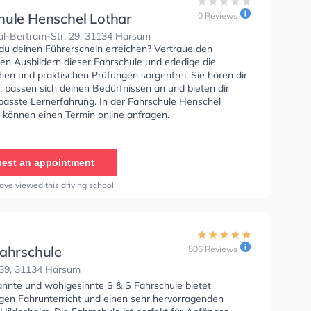
hule Henschel Lothar
0 Reviews
al-Bertram-Str. 29, 31134 Harsum
du deinen Führerschein erreichen? Vertraue den
rten Ausbildern dieser Fahrschule und erledige die
hen und praktischen Prüfungen sorgenfrei. Sie hören dir
, passen sich deinen Bedürfnissen an und bieten dir
passte Lernerfahrung. In der Fahrschule Henschel
e können einen Termin online anfragen.
est an appointment
ave viewed this driving school
Fahrschule
506 Reviews
 39, 31134 Harsum
annte und wohlgesinnte S & S Fahrschule bietet
gen Fahrunterricht und einen sehr hervorragenden