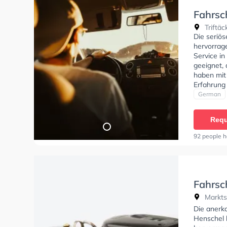
Fahrsc
Triftäc
Die seriös
hervorrag
Service in
geeignet, 
haben mit 
Erfahrung
Autofahr
German
Requ
92 people h
Fahrsc
Markts
Die anerk
Henschel 