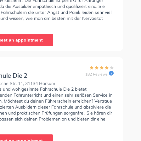
 Hildesheim. Die Fahrschule ist perfekt für Anfänger
da die Ausbilder empathisch und qualifiziert sind. Sie
Fahrschülern die unter Angst und Panik leiden sehr viel
 und wissen, wie man am besten mit der Nervosität
fahren umgehen muss. Letzte Bewertung: "„Ich habe
rprüfung beim ersten Versuch bestanden. Duran war
ierter und geduldiger Fahrlehrer rouven baxmann der mir
est an appointment
hat, sicher und selbstbewusst auf den Straßen zu
nn gerne weiter empfehlen. Nochmal Dankeschön
axmann Arslan"
hule Die 2
182 Reviews
sche Str. 11, 31134 Harsum
e und wohlgesinnte Fahrschule Die 2 bietet
enden Fahrunterricht und einen sehr seriösen Service in
m. Möchtest du deinen Führerschein erreichen? Vertraue
izierten Ausbildern dieser Fahrschule und absolviere die
hen und praktischen Prüfungen sorgenfrei. Sie hören dir
passen sich deinen Problemen an und bieten dir eine
ung. Letzte Bewertung: "Hatten beide Kinder bei Oliver
 und Kay Vorwerk in der Fahrschule. Alles sehr
g, termintreu, nett und freundlich. Beide Kinder wurden
est an appointment