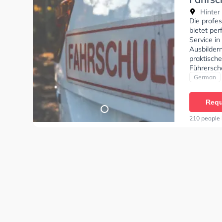
Hinter
Die profe
bietet per
Service i
Ausbildern
praktisch
Führersch
Fahrschul
German
Requ
210 people 