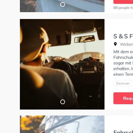
88 people h
S & S F
Sauer
Webers
Mit dem e
Fahrschul
sogar mit 
erhalten. 
einen Term
German
Requ
Fahrsc