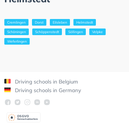
Cremlingen
Dorst
Eilsleben
Helmstedt
Schöningen
Schöppenstedt
Söllingen
Velpke
Weferlingen
Driving schools in Belgium
Driving schools in Germany
DSGV
O
Datenschutzkonform