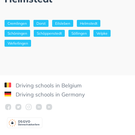
Cremlingen
Dorst
Eilsleben
Helmstedt
Schöningen
Schöppenstedt
Söllingen
Velpke
Weferlingen
Driving schools in Belgium
Driving schools in Germany
DSGV
O
Datenschutzkonform