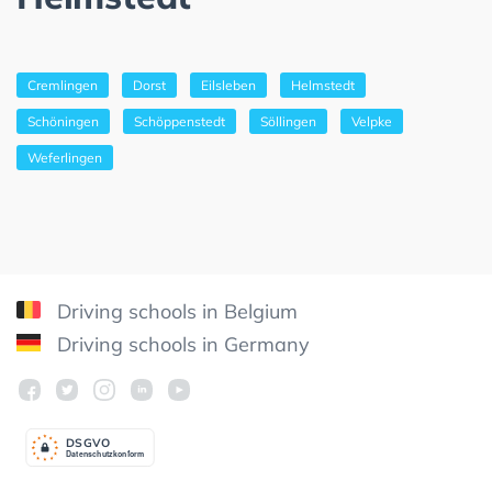
Cremlingen
Dorst
Eilsleben
Helmstedt
Schöningen
Schöppenstedt
Söllingen
Velpke
Weferlingen
Driving schools in Belgium
Driving schools in Germany
DSGV
O
Datenschutzkonform