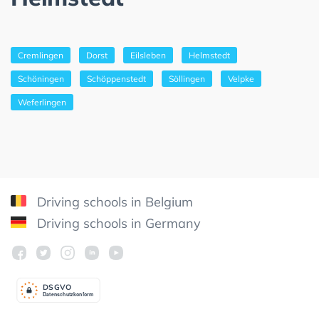
Cremlingen
Dorst
Eilsleben
Helmstedt
Schöningen
Schöppenstedt
Söllingen
Velpke
Weferlingen
Driving schools in Belgium
Driving schools in Germany
DSGV
O
Datenschutzkonform