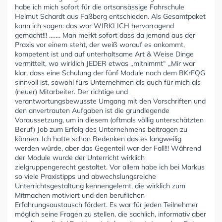
habe ich mich sofort für die ortsansässige Fahrschule
Helmut Schardt aus Faßberg entschieden. Als Gesamtpaket
kann ich sagen: das war WIRKLICH hervorragend
gemacht!!! ……. Man merkt sofort dass da jemand aus der
Praxis vor einem steht, der weiß worauf es ankommt,
kompetent ist und auf unterhaltsame Art & Weise Dinge
vermittelt, wo wirklich JEDER etwas „mitnimmt“ „Mir war
klar, dass eine Schulung der fünf Module nach dem BKrFQG
sinnvoll ist, sowohl fürs Unternehmen als auch für mich als
(neuer) Mitarbeiter. Der richtige und
verantwortungsbewusste Umgang mit den Vorschriften und
den anvertrauten Aufgaben ist die grundlegende
Voraussetzung, um in diesem (oftmals völlig unterschätzten
Beruf) Job zum Erfolg des Unternehmens beitragen zu
können. Ich hatte schon Bedenken das es langweilig
werden würde, aber das Gegenteil war der Fall!!! Während
der Module wurde der Unterricht wirklich
zielgruppengerecht gestaltet. Vor allem habe ich bei Markus
so viele Praxistipps und abwechslungsreiche
Unterrichtsgestaltung kennengelernt, die wirklich zum
Mitmachen motiviert und den beruflichen
Erfahrungsaustausch fördert. Es war für jeden Teilnehmer
möglich seine Fragen zu stellen, die sachlich, informativ aber