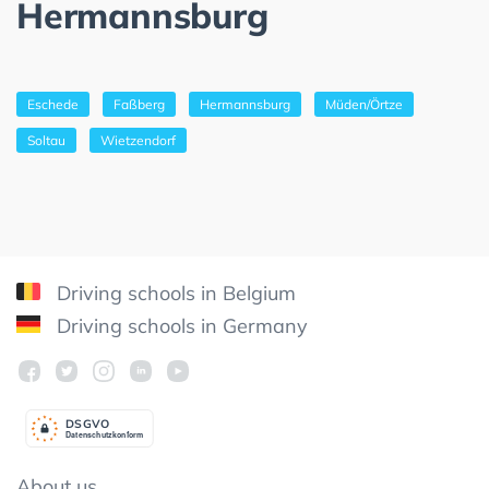
Hermannsburg
Eschede
Faßberg
Hermannsburg
Müden/Örtze
Soltau
Wietzendorf
Driving schools in Belgium
Driving schools in Germany
DSGV
O
Datenschutzkonform
About us