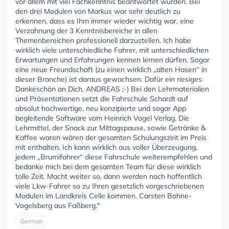
vor allem mit viel Fachkenntnis beantwortet wurden. Bei
den drei Modulen von Markus war sehr deutlich zu
erkennen, dass es Ihm immer wieder wichtig war, eine
Verzahnung der 3 Kenntnisbereiche in allen
Themenbereichen professionell darzustellen. Ich habe
wirklich viele unterschiedliche Fahrer, mit unterschiedlichen
Erwartungen und Erfahrungen kennen lernen dürfen. Sogar
eine neue Freundschaft (zu einen wirklich „alten Hasen“ in
dieser Branche) ist daraus gewachsen. Dafür ein riesiges
Dankeschön an Dich, ANDREAS ;-) Bei den Lehrmaterialien
und Präsentationen setzt die Fahrschule Schardt auf
absolut hochwertige, neu konzipierte und sogar App
begleitende Software vom Heinrich Vogel Verlag. Die
Lehrmittel, der Snack zur Mittagspause, sowie Getränke &
Kaffee waren wären der gesamten Schulungszeit im Preis
mit enthalten. Ich kann wirklich aus voller Überzeugung,
jedem „Brumifahrer“ diese Fahrschule weiterempfehlen und
bedanke mich bei dem gesamten Team für diese wirklich
tolle Zeit. Macht weiter so, dann werden noch hoffentlich
viele Lkw-Fahrer so zu Ihren gesetzlich vorgeschriebenen
Modulen im Landkreis Celle kommen. Carsten Bohne-
Vogelsberg aus Faßberg."
German