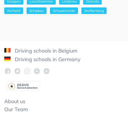
Kroppen
Lauchhammer
Lindenau
Oelsnitz
Ruhland
Schipkau
Schwarzheide
Senftenberg
Driving schools in Belgium
Driving schools in Germany
DSGV
O
Datenschutzkonform
About us
Our Team