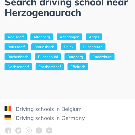
Search driving school near
Herzogenaurach
Adelsdorf
Altenberg
Alterlangen
Anger
Baiersdorf
Braunsbach
Bruck
Bubenreuth
Büchenbach
Buchenbühl
Burgberg
Cadolzburg
Dechsendorf
Eberhardshof
Effeltrich
Driving schools in Belgium
Driving schools in Germany