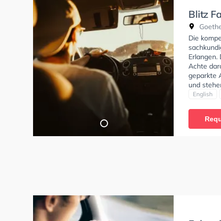
Blitz F
Goethe
Die kompet
sachkundi
Erlangen.
Achte dara
geparkte 
und stehe
um deine 
English
Klasse BE
Prüfbesche
Requ
Deutsch un