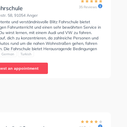
ahrschule
35 Reviews
str. 58, 91054 Anger
ente und verständnisvolle Blitz Fahrschule bietet
gen Fahrunterricht und einen sehr bewährten Service in
 Du wirst lernen, mit einem Audi und VW zu fahren.
uf, dich zu konzentrieren, da zahlreiche Personen und
Autos rund um die nahen Wohnstraßen gehen, fahren
n. Die Fahrschule bietet Herausragende Bedingungen
Klasse A1, Klasse B, Klasse A, Klasse B Automatik,
German
Turkish
, Klasse AM, Klasse A2, Klasse L und Mofa -
inigung zu erhalten. Der Unterricht kann auf Englisch,
est an appointment
d Türkisch stattfinden.