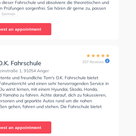
 dieser Fahrschule und absolviere die theoretischen und
n Prüfungen sorgenfrei. Sie hören dir gerne zu, passen
n Bedürfnissen an und bieten dir eine persönliche
German
rung. Der Unterricht kann auf Englisch und Deutsch
n. In der Fahrschule Dieter Schulz - Inhaberin Christiane
est an appointment
lz Sie können einen Termin online anfragen.
O.K. Fahrschule
207 Reviews
einstraße 1, 91054 Anger
tente und freundliche Tom's O.K. Fahrschule bietet
Fahrunterricht und einen sehr hervorragenden Service in
Du wirst lernen, mit einem Hyundai, Skoda, Honda,
 Yamaha zu fahren. Achte darauf, dich zu fokussieren,
Personen und geparkte Autos rund um die nahen
en gehen, fahren und stehen. Die Fahrschule bietet
ende Bedingungen um deine Klasse A1, Klasse B,
Klasse BE, Klasse B96, Klasse AM, Klasse A2, Klasse L
- Prüfbescheinigung zu erhalten.
est an appointment