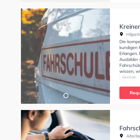
Kreine
Hilpert
Die kompe
kundigen F
Erlangen. 
Ausbilder 
Fahrschüle
wissen, w
muss.
German
Requ
Fahrsc
Alterla