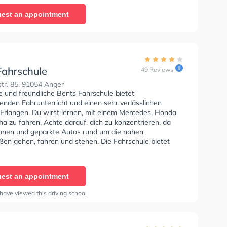
est an appointment
Fahrschule
49 Reviews
tr. 85, 91054 Anger
e und freundliche Bents Fahrschule bietet
enden Fahrunterricht und einen sehr verlässlichen
 Erlangen. Du wirst lernen, mit einem Mercedes, Honda
a zu fahren. Achte darauf, dich zu konzentrieren, da
sonen und geparkte Autos rund um die nahen
en gehen, fahren und stehen. Die Fahrschule bietet
Bedingungen um deine Klasse A1, Klasse B, Klasse A,
, Klasse AM, Klasse BF17 und Klasse A2 zu erhalten.
est an appointment
have viewed this driving school