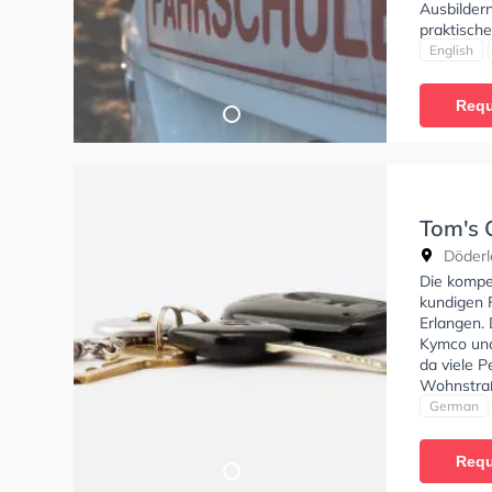
Ausbildern
praktische
sich deine
English
Lernerfah
stattfinde
Requ
Beck-Schu
Tom's 
Döderl
Die kompe
kundigen 
Erlangen. 
Kymco und
da viele 
Wohnstraß
Herausrag
German
Klasse A, 
und Mofa 
Requ