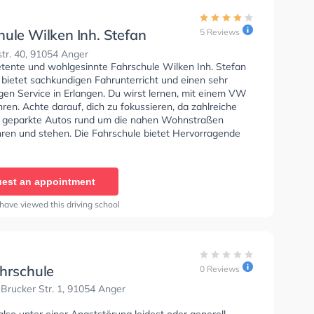
hule Wilken Inh. Stefan
5 Reviews
der
tr. 40, 91054 Anger
tente und wohlgesinnte Fahrschule Wilken Inh. Stefan
 bietet sachkundigen Fahrunterricht und einen sehr
gen Service in Erlangen. Du wirst lernen, mit einem VW
hren. Achte darauf, dich zu fokussieren, da zahlreiche
 geparkte Autos rund um die nahen Wohnstraßen
hren und stehen. Die Fahrschule bietet Hervorragende
en um deine Klasse A1, Klasse B, Klasse A, Klasse BE,
6, Klasse AM, Klasse A2 und Mofa - Prüfbescheinigung
n.
est an appointment
have viewed this driving school
ahrschule
0 Reviews
Brucker Str. 1, 91054 Anger