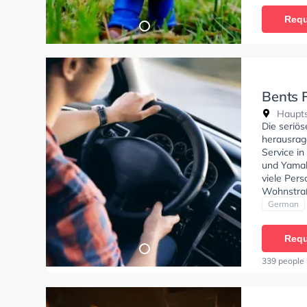
Requ
Bents 
Haupts
Die seriös
herausrag
Service in
und Yamah
viele Per
Wohnstraß
Perfekte 
German
Klasse BE
Requ
339 people 