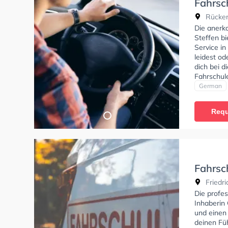
Fahrsc
Steffe
Rückert
Die anerk
Steffen bi
Service i
leidest od
dich bei d
Fahrschul
online anf
German
Requ
Fahrsch
Inhaber
Friedri
Schulz
Die profes
Inhaberin 
und einen
deinen Fü