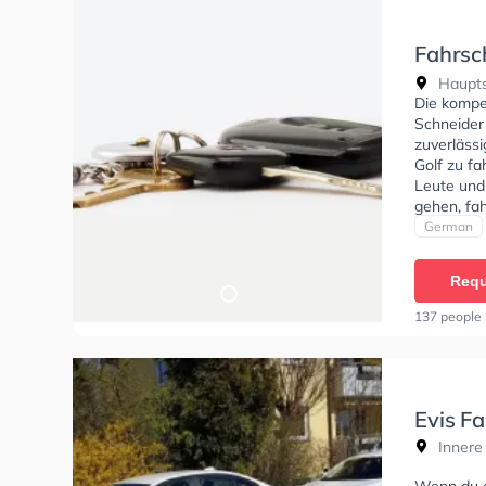
Fahrsc
Schnei
Haupts
Die kompe
Schneider
zuverlässi
Golf zu fa
Leute und
gehen, fa
Bedingung
German
Klasse B9
zu erhalte
Requ
137 people 
Evis F
Innere 