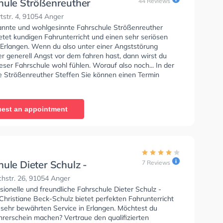
hule Strößenreuther
44 Reviews
n
str. 4, 91054 Anger
annte und wohlgesinnte Fahrschule Strößenreuther
etet kundigen Fahrunterricht und einen sehr seriösen
n Erlangen. Wenn du also unter einer Angststörung
er generell Angst vor dem fahren hast, dann wirst du
ieser Fahrschule wohl fühlen. Worauf also noch... In der
e Strößenreuther Steffen Sie können einen Termin
ragen.
est an appointment
ule Dieter Schulz -
7 Reviews
in Christiane Beck-
chstr. 26, 91054 Anger
sionelle und freundliche Fahrschule Dieter Schulz -
Christiane Beck-Schulz bietet perfekten Fahrunterricht
 sehr bewährten Service in Erlangen. Möchtest du
hrerschein machen? Vertraue den qualifizierten