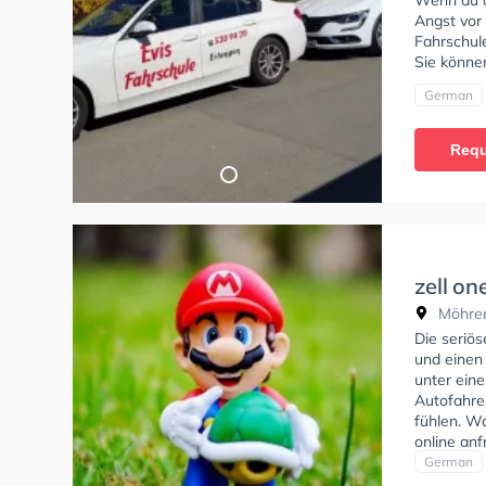
Wenn du al
Angst vor 
Fahrschule
Sie könne
German
Requ
zell on
Möhren
Die seriös
und einen
unter eine
Autofahren
fühlen. Wo
online anf
German