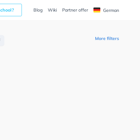
school?
Blog
Wiki
Partner offer
German
More filters
F