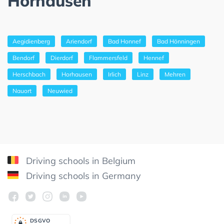
Horhausen
Aegidienberg
Ariendorf
Bad Honnef
Bad Hönningen
Bendorf
Dierdorf
Flammersfeld
Hennef
Herschbach
Horhausen
Irlich
Linz
Mehren
Nauort
Neuwied
Driving schools in Belgium
Driving schools in Germany
DSGV
O