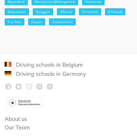
Bayenthal
Bocklemünd/Mengenich
Bornheim
Brauweiler
Brüggen
Efferen
Ehrenfeld
Erftstadt
Frechen
Geyen
Großvernich
Driving schools in Belgium
Driving schools in Germany
DSGV
O
Datenschutzkonform
About us
Our Team