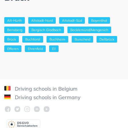
Alt-Hürth
Altstadt-Nord
Altstadt-Süd
Bayenthal
Bensberg
Bergisch Gladbach
Bocklemünd/Mengenich
Brück
Buchforst
Buchheim
Burscheid
Dellbrück
Efferen
Ehrenfeld
Eil
Driving schools in Belgium
Driving schools in Germany
DSGV
O
Datenschutzkonform