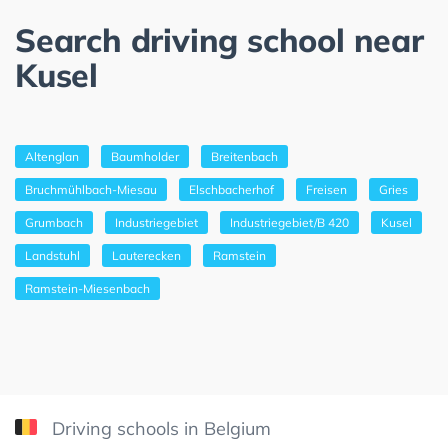
Search driving school near
Kusel
Altenglan
Baumholder
Breitenbach
Bruchmühlbach-Miesau
Elschbacherhof
Freisen
Gries
Grumbach
Industriegebiet
Industriegebiet/B 420
Kusel
Landstuhl
Lauterecken
Ramstein
Ramstein-Miesenbach
Driving schools in Belgium