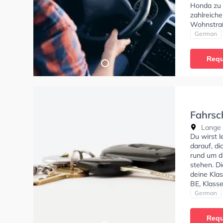
Honda zu f
zahlreich
Wohnstraß
Herausrag
German
Klasse A,
Klasse BF
Requ
erhalten. 
absolviere
Schult Di
anfragen.
Fahrsc
Lange 
Du wirst 
darauf, di
rund um d
stehen. D
deine Klas
BE, Klasse
Mofa - Pr
German
Requ