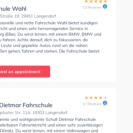
hule Wahl
72 Reviews
Straße 19, 29451 Langendorf
ssionelle und nette Fahrschule Wahl bietet kundigen
richt und einen sehr hervorragenden Service in
g (Elbe). Du wirst lernen, mit einem BMW, BMW und
fahren. Achte darauf, dich zu fokussieren, da
e Leute und geparkte Autos rund um die nahen
en gehen, fahren und stehen. Die Fahrschule bietet
ende Bedingungen um deine Klasse A1, Klasse B,
 Klasse BE, Klasse B96, Klasse AM, Klasse BF17, Klasse
6 zu erhalten. Die Erste-Hilfe-Kurs in der Schule. Wir
est an appointment
 dir auch online-theorie tests am PC zu absolvieren, um
uf die theoretische Prüfung.
 Dietmar Fahrschule
17 Reviews
sluster Str. 11A, 19303 Langendorf
annte und wohlgesinnte Schult Dietmar Fahrschule
nderbaren Fahrunterricht und einen sehr zuverlässigen
n Dömitz. Du wirst lernen, mit einem Volkswagen und