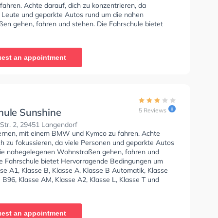
ahren. Achte darauf, dich zu konzentrieren, da
e Leute und geparkte Autos rund um die nahen
en gehen, fahren und stehen. Die Fahrschule bietet
ende Bedingungen um deine Klasse A1, Klasse B,
 Klasse B Automatik, Klasse BE, Klasse B96, Klasse AM,
17, Klasse A2 und Mofa - Prüfbescheinigung zu
est an appointment
Wir empfehlen dir auch online-theorie tests am PC zu
n, um dich gut auf die theoretische Prüfung. In der
etmar Fahrschule Sie können einen Termin online
hule Sunshine
5 Reviews
Str. 2, 29451 Langendorf
lernen, mit einem BMW und Kymco zu fahren. Achte
ch zu fokussieren, da viele Personen und geparkte Autos
ie nahegelegenen Wohnstraßen gehen, fahren und
ie Fahrschule bietet Hervorragende Bedingungen um
se A1, Klasse B, Klasse A, Klasse B Automatik, Klasse
 B96, Klasse AM, Klasse A2, Klasse L, Klasse T und
üfbescheinigung zu erhalten.
est an appointment