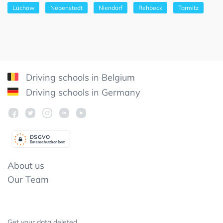
Lüchow
Nebenstedt
Niendorf
Rehbeck
Tarmitz
Driving schools in Belgium
Driving schools in Germany
DSGV
O
Datenschutzkonform
About us
Our Team
Get your data deleted