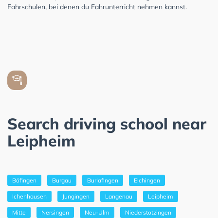
Fahrschulen, bei denen du Fahrunterricht nehmen kannst.
Search driving school near
Leipheim
Böfingen
Burgau
Burlafingen
Elchingen
Ichenhausen
Jungingen
Langenau
Leipheim
Mitte
Nersingen
Neu-Ulm
Niederstotzingen