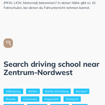
(PKW, LKW, Motorrad) bekommen? In deiner Nähe gibt es 10
Fahrschulen, bei denen du Fahrunterricht nehmen kannst.
Search driving school near
Zentrum-Nordwest
Altlindenau
Böhlen
Böhlitz-Ehrenberg
Borsdorf
Brandis
Connewitz
Engelsdorf
Eutritzsch