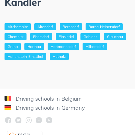
Kändler
Altchemnitz
Altendorf
Bernsdorf
Borna-Heinersdorf
Chemnitz
Ebersdorf
Einsiedel
Gablenz
Glauchau
Grüna
Harthau
Hartmannsdorf
Hilbersdorf
Hohenstein-Ernstthal
Hutholz
Driving schools in Belgium
Driving schools in Germany
DSGV
O