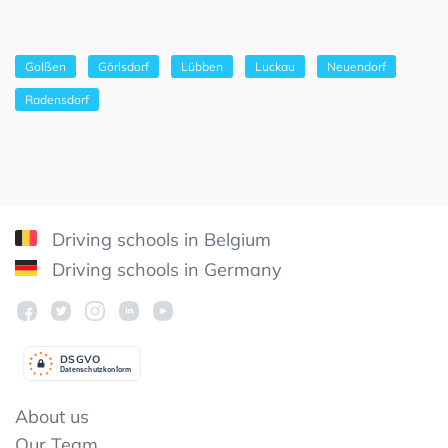
Golßen
Görlsdorf
Lübben
Luckau
Neuendorf
Radensdorf
Driving schools in Belgium
Driving schools in Germany
DSGV
O
Datenschutzkonform
About us
Our Team