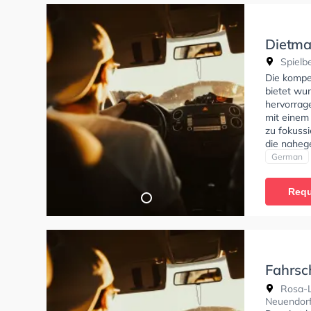
Dietma
Spielbe
Die kompe
bietet wu
hervorrag
mit einem
zu fokuss
die naheg
Fahrschul
German
Klasse A1,
Klasse D, 
Requ
Hilfe-Kurs
tests am P
Prüfung. 
Termin onl
Fahrsc
Mietwa
Rosa-L
Neuendor