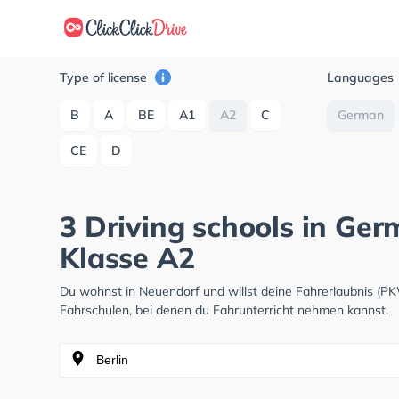
Type of license
Languages
B
A
BE
A1
A2
C
German
CE
D
3 Driving schools in Ge
Klasse A2
Du wohnst in Neuendorf und willst deine Fahrerlaubnis (P
Fahrschulen, bei denen du Fahrunterricht nehmen kannst.