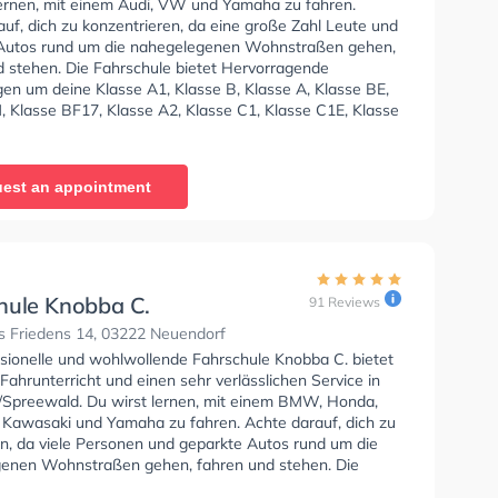
lernen, mit einem Audi, VW und Yamaha zu fahren.
uf, dich zu konzentrieren, da eine große Zahl Leute und
Autos rund um die nahegelegenen Wohnstraßen gehen,
d stehen. Die Fahrschule bietet Hervorragende
en um deine Klasse A1, Klasse B, Klasse A, Klasse BE,
, Klasse BF17, Klasse A2, Klasse C1, Klasse C1E, Klasse
CE, Klasse D1, Klasse DE1, Klasse D, Klasse DE, Klasse L
 T zu erhalten. Wir empfehlen dir auch online-theorie
C zu absolvieren, um dich gut auf die theoretische
est an appointment
In der Fahrschule Bernd Mrosk u. Mietwagenservice Sie
nen Termin online anfragen.
hule Knobba C.
91 Reviews
s Friedens 14, 03222 Neuendorf
ssionelle und wohlwollende Fahrschule Knobba C. bietet
Fahrunterricht und einen sehr verlässlichen Service in
Spreewald. Du wirst lernen, mit einem BMW, Honda,
Kawasaki und Yamaha zu fahren. Achte darauf, dich zu
en, da viele Personen und geparkte Autos rund um die
enen Wohnstraßen gehen, fahren und stehen. Die
e bietet Perfekte Bedingungen um deine Klasse A1,