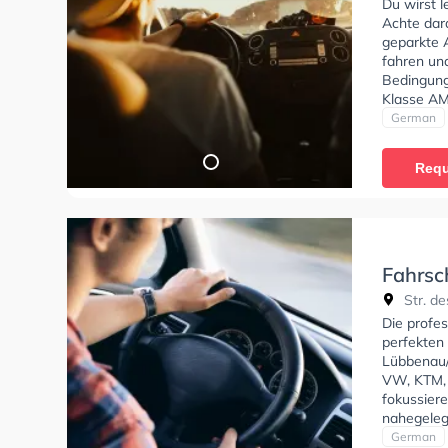
Du wirst 
Achte dara
geparkte 
fahren un
Bedingung
Klasse AM
C, Klasse 
German
und Klasse
tests am P
Requ
Prüfung. 
können ei
Fahrsc
Str. de
Die profe
perfekten 
Lübbenau/
VW, KTM, 
fokussier
nahegeleg
Fahrschul
German