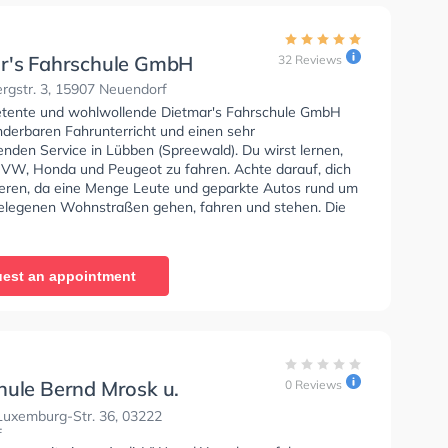
r's Fahrschule GmbH
32 Reviews
rgstr. 3, 15907 Neuendorf
tente und wohlwollende Dietmar's Fahrschule GmbH
nderbaren Fahrunterricht und einen sehr
enden Service in Lübben (Spreewald). Du wirst lernen,
 VW, Honda und Peugeot zu fahren. Achte darauf, dich
ieren, da eine Menge Leute und geparkte Autos rund um
elegenen Wohnstraßen gehen, fahren und stehen. Die
e bietet Exzellente Bedingungen um deine Klasse B,
 Klasse A, Klasse BE, Klasse A2, Klasse C, Klasse CE,
Klasse DE, Klasse L und Klasse T zu erhalten. Die Erste-
est an appointment
 in der Schule. Wir empfehlen dir auch online-theorie
C zu absolvieren, um dich gut auf die theoretische
In der Dietmar's Fahrschule GmbH Sie können einen
ine anfragen.
hule Bernd Mrosk u.
0 Reviews
genservice
uxemburg-Str. 36, 03222
f