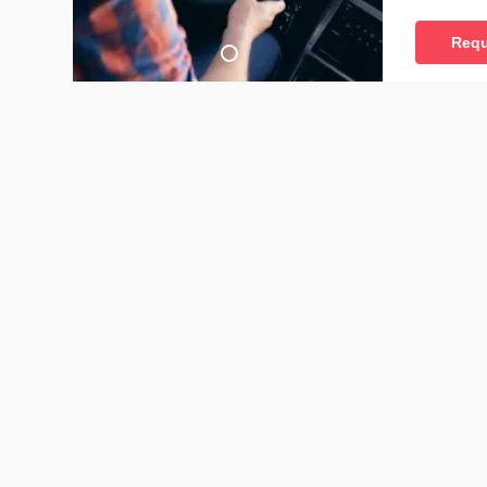
Klasse B,
erhalten.
Requ
online anf