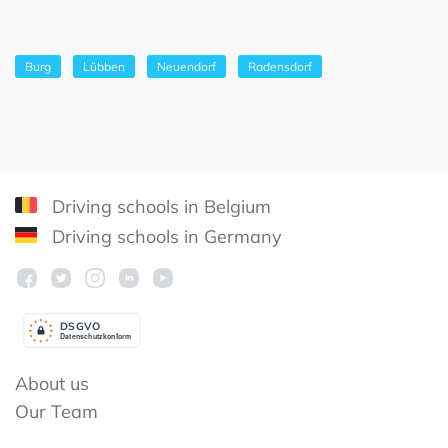
Burg
Lübben
Neuendorf
Radensdorf
Driving schools in Belgium
Driving schools in Germany
DSGV
O
Datenschutzkonform
About us
Our Team