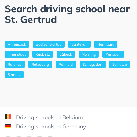
Search driving school near
St. Gertrud
Ahrensbök
Bad Schwartau
Buntekuh
Herrnburg
Innenstadt
Kücknitz
Lübeck
Moisling
Pansdorf
Ratekau
Ratzeburg
Reinfeld
Schlagsdorf
Schlutup
Sereetz
Driving schools in Belgium
Driving schools in Germany