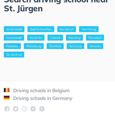
St. Jürgen
Ahrensbök
Bad Schwartau
Buntekuh
Herrnburg
Innenstadt
Kücknitz
Lübeck
Moisling
Pansdorf
Ratekau
Ratzeburg
Reinfeld
Schlutup
Sereetz
St. Gertrud
Driving schools in Belgium
Driving schools in Germany