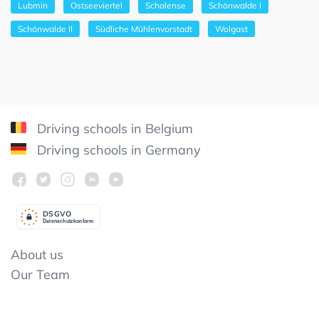
Lubmin
Ostseeviertel
Schalense
Schönwalde I
Schönwalde II
Südliche Mühlenvorstadt
Wolgast
Driving schools in Belgium
Driving schools in Germany
DSGV
O
Datenschutzkonform
About us
Our Team